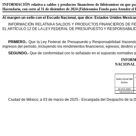
INFORMACIÓN
relativa a saldos y productos financieros de fideicomisos en que par
Hacendaria, con corte al 31 de diciembre de 2024 (Fideicomiso Fondo para
Atender el 
Al margen un sello con el Escudo Nacional, que dice: Estados Unidos Mexicano
INFORMACIÓN RELATIVA A SALDOS Y PRODUCTOS FINANCIEROS DE FI
EL ARTÍCULO 12 DE LA LEY FEDERAL DE PRESUPUESTO Y
RESPONSABILI
PRIMERO.-
Que la Ley Federal de Presupuesto y Responsabilidad Hacendari
ingresos del periodo, incluyendo los rendimientos financieros; egresos; destino 
SEGUNDO.-
Que de conformidad con lo señalado en el supuesto normativo p
INFORM
NACIONAL
Ciudad de México, a 03 de marzo de 2025.
-
Encargada del Despacho de la Di