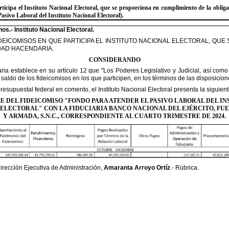
ticipa el Instituto Nacional
Electoral, que se proporciona en cumplimiento de la obligac
Pasivo Laboral del Instituto Nacional Electoral).
s.- Instituto Nacional Electoral.
DEICOMISOS EN QUE
PARTICIPA EL INSTITUTO NACIONAL ELECTORAL, QUE
DAD HACENDARIA.
CONSIDERANDO
a establece en su artículo 12
que
"
Los Poderes Legislativo y Judicial, así como
y saldo de
los fideicomisos en los que participen, en los términos de las disposicio
resupuestal federal en
comento, el Instituto Nacional Electoral presenta la
siguient
E DEL FIDEICOMISO "FONDO PARA ATENDER EL PASIVO LABORAL DEL IN
 ELECTORAL
"
CON LA FIDUCIARIA BANCO NACIONAL DEL EJÉRCITO, FU
Y ARMADA, S.N.C.,
CORRESPONDIENTE AL CUARTO TRIMESTRE DE 2024.
rección Ejecutiva de
Administración
,
Amaranta Arroyo Ortí
z
.- Rúbrica.