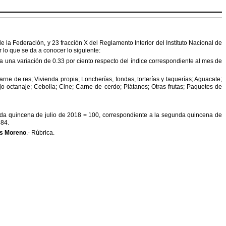
 de la Federación, y 23 fracción X del Reglamento
Interior del Instituto Nacional de
r lo que se da a conocer
lo siguiente:
a una variación de 0.33 por ciento respecto del índice
correspondiente al mes de
arne de res; Vivienda propia; Loncherías, fondas, torterías
y taquerías; Aguacate;
jo octanaje; Cebolla; Cine;
Carne de cerdo; Plátanos; Otras frutas; Paquetes de
da quincena de julio de 2018 = 100, correspondiente a
la segunda quincena de
484.
es Moreno
.- Rúbrica.