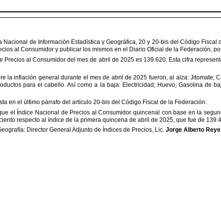
ema Nacional de Información
Estadística y Geográfica, 20 y 20-bis del Código Fiscal
ecios al Consumidor y publicar los mismos en el Diario Oficial de la Federación, po
e Precios al Consumidor del
mes de abril de 2025 es 139.620. Esta cifra represent
re la inflación general durante
el mes de abril de 2025 fueron, al alza: Jitomate; C
oductos para el cabello. Así como a la baja: Electricidad; Huevo; Gasolina de ba
sta en el último párrafo del
artículo 20-bis del Código Fiscal de la Federación.
 que el Índice Nacional de
Precios al Consumidor quincenal con base en la segun
ciento respecto al índice de la primera quincena de abril de 2025, que fue de 139.
 Geografía
:
Director General
Adjunto de Índices de Precios
,
Lic.
Jorge Alberto Rey