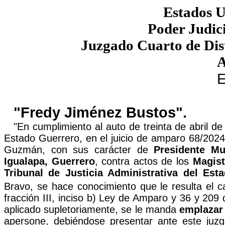
Estados 
Poder Judici
Juzgado Cuarto de Dist
A
"Fredy Jiménez Bustos".
"En cumplimiento al auto de treinta de abril de 
Estado Guerrero, en el juicio de amparo 68/202
Guzmán
, con sus carácter
de
Presidente Mun
Igualapa, Guerrero
, contra actos de los
Magis
Tribunal de Justicia Administrativa del Est
Bravo,
se hace conocimiento que le resulta el ca
fracción III,
inciso b) Ley de Amparo y 36 y 209 d
aplicado
supletoriamente, se le manda
emplazar 
apersone,
debiéndose presentar ante este juzg