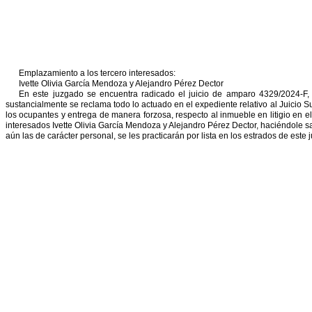
Emplazamiento a los tercero interesados:
I
vette Olivia García Mendoza y Alejandro Pérez Dector
En este juzgado se encuentra radicado el juicio de amparo 4329/2024-F
sustancialmente se reclama todo lo actuado en el expediente relativo al Juicio 
los ocupantes y entrega de manera forzosa, respecto al
inmueble en litigio en 
interesados I
vette Olivia García
Mendoza y Alejandro Pérez Dector, haciéndole sa
aún las de carácter personal, se les practicarán por lista en los estrados de este