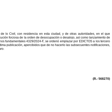
e lo Civil, con residencia en esta ciudad, y de otras
autoridades, en el que
ecución forzosa de la orden de
desocupación o desalojo, así como lanzamiento de
chos
fundamentales 4329/2024-F, se ordenó emplazar por EDI
CTOS a los tercero
ltima publicación, apercibidos que de no hacerlo las subsecuentes notificaciones,
aro.
(R.- 568270)