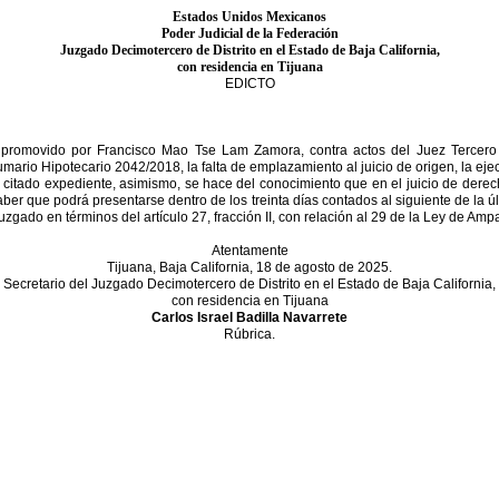
Estados Unidos Mexicanos
Poder Judicial de la Federación
Juzgado Decimotercero de Distrito en el Estado de Baja California,
con residencia en Tijuana
EDICTO
, promovido por Francisco Mao
Tse Lam Zamora, contra actos del Juez Tercero d
Sumario
Hipotecario 2042/2018, la falta de emplazamiento al juicio de origen, la ej
el citado expediente, asimismo, se hace del conocimiento que en el juicio de dere
ber que podrá presentarse dentro de los treinta días
contados al siguiente de la ú
 juzgado en términos del
artículo 27, fracción II,
con relación al 29 de la Ley de Amp
Atentamente
Tijuana, Baja California, 18 de agosto de 2025.
Secretario del Juzgado Decimotercero de Distrito en el Estado de Baja California,
con residencia en Tijuana
Carlos Israel Badilla Navarrete
Rúbrica.