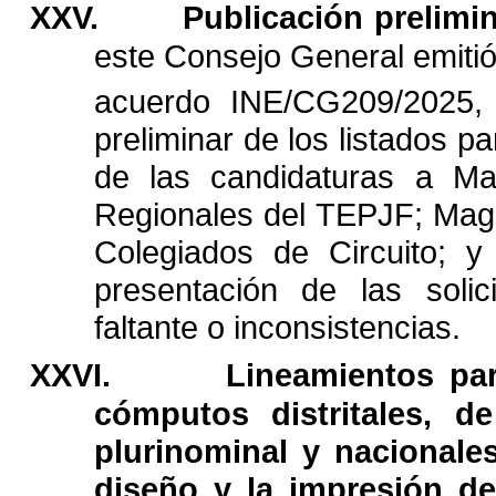
XXV.
Publicación
prelimi
este
Consejo
General
emiti
acuerdo
INE/CG209/2025,
preliminar
de
los
listados
pa
de
las
candidaturas
a
Ma
Regionales
del
TEPJF;
Mag
Colegiados
de
Circuito;
y
presentación
de
las
solic
faltante
o
inconsistencias.
XXVI.
Lineamientos
pa
cómputos
distritales,
de
plurinominal
y
nacionale
diseño
y
la
impresión
de