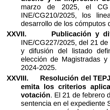
marzo
de
2025,
el
CG
INE/CG210/2025,
los
line
desarrollo
de
los
cómputos
XXVII.
Publicación
y
d
INE/CG227/2025,
del
21
de
y
difusión
del
listado
defi
elección
de
Magistradas
y
2024-2025.
XXVIII.
Resolución
del
TEP
emita
los
criterios
aplic
votación
.
El
21
de
febrero
sentencia
en
el
expediente