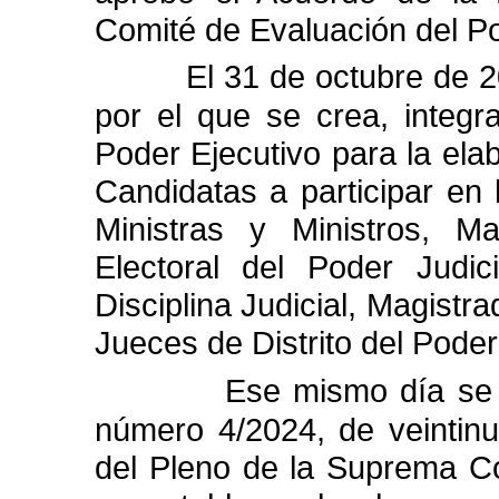
Comité
de
Evaluación
del
P
El
31
de
octubre
de
2
por
el
que
se
crea,
integr
Poder
Ejecutivo
para
la
ela
Candidatas
a
participar
en
Ministras
y
Ministros,
Ma
Electoral
del
Poder
Judici
Disciplina
Judicial,
Magistra
Jueces
de
Distrito
del
Poder
Ese
mismo
día
se
número
4/2024,
de
veintin
del
Pleno
de
la
Suprema
C