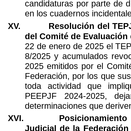
candidaturas
por
parte
de
d
en
los
cuadernos
incidental
XV.
Resolución
del
TEP
del
Comité
de
Evaluación
22
de
enero
de
2025
el
TEP
8/2025
y
acumulados
revo
2025
emitidos
por
el
Comit
Federación,
por
los
que
sus
toda
actividad
que
impli
PEEPJF
2024-2025,
dej
determinaciones
que
derive
XVI.
Posicionamiento
Judicial
de
la
Federación