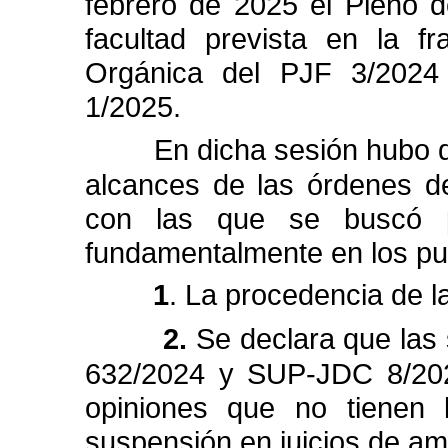
febrero
de
2025
el
Pleno
d
facultad
prevista
en
la
fr
Orgánica
del
PJF
3/2024
1/2025.
En
dicha
sesión
hubo
alcances
de
las
órdenes
d
con
las
que
se
buscó
fundamentalmente
en
los
pu
1
.
La
procedencia
de
l
2.
Se
declara
que
las
632/2024
y
SUP-JDC
8/20
opiniones
que
no
tienen
suspensión
en
juicios
de
am