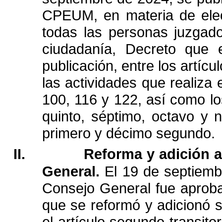
CPEUM,
en
materia
de
ele
todas
las
personas
juzgad
ciudadanía,
Decreto
que
publicación,
entre
los
artícu
las
actividades
que
realiza
100,
116
y
122,
así
como
l
quinto,
séptimo,
octavo
y
n
primero
y
décimo
segundo.
II.
Reforma
y
adición
a
General.
El
19
de
septiemb
Consejo
General
fue
aprob
que
se
reformó
y
adicionó
el
artículo
segundo
transitor