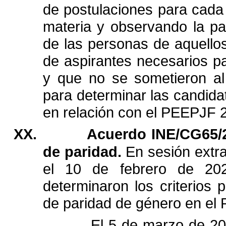
de
postulaciones
para
cada
materia
y
observando
la
pa
de
las
personas
de
aquello
de
aspirantes
necesarios
p
y
que
no
se
sometieron
al
para
determinar
las
candida
en
relación
con
el
PEEPJF
XX.
Acuerdo
INE/CG65/
de
paridad.
En
sesión
extr
el
10
de
febrero
de
20
determinaron
los
criterios
p
de
paridad
de
género
en
el
El
5
de
marzo
de
20