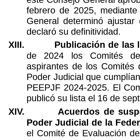
febrero
de
2025,
mediante
General
determinó
ajustar
declaró
su
definitividad.
XIII.
Publicación
de
las
de
2024
los
Comités
d
aspirantes
de
los
Comités
Poder
Judicial
que
cumplía
PEEPJF
2024-2025.
El
Com
publicó
su
lista
el
16
de
sep
XIV.
Acuerdos
de
susp
Poder
Judicial
de
la
Feder
el
Comité
de
Evaluación
de