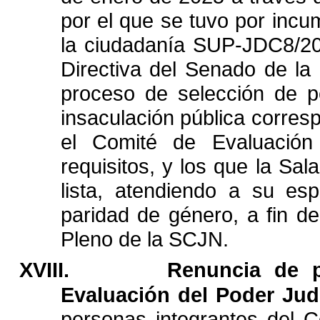
por
el
que
se
tuvo
por
incu
la
ciudadanía
SUP-
JDC8/2
Directiva
del
Senado
de
la
proceso
de
selección
de
p
insaculación
pública
corresp
el
Comité
de
Evaluación
requisitos,
y
los
que
la
Sala
lista,
atendiendo
a
su
esp
paridad
de
género,
a
fin
de
Pleno
de
la
SCJN.
XVIII.
Renuncia
de
Evaluación
del
Poder
Judi
personas
integrantes
del
C