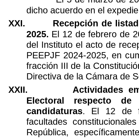
dicho
acuerdo
en
el
expedie
XXI.
Recepción
de
lista
2025.
El
12
de
febrero
de
2
del
Instituto
el
acto
de
rece
PEEPJF
2024-2025,
en
cum
fracción
III
de
la
Constitució
Directiva
de
la
Cámara
de
S
XXII.
Actividades
em
Electoral
respecto
de
candidaturas
.
El
12
de
facultades
constitucionales
República,
específicament