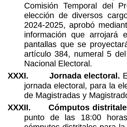
Comisión
Temporal
del
P
elección
de
diversos
carg
2024-2025,
aprobó
median
información
que
arrojará
e
pantallas
que
se
proyectar
artículo
384,
numeral
5
del
Nacional
Electoral.
XXXI.
Jornada
electoral.
E
jornada
electoral,
para
la
el
de
Magistradas
y
Magistrad
XXXII.
Cómputos
distritale
punto
de
las
18:00
horas
cómputos
distritales
para
la