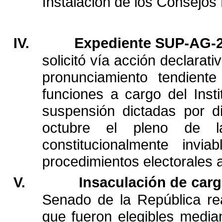
Instalación
de
los
Consejos
IV.
Expediente
SUP-AG-2
solicitó
vía
acción
declarativ
pronunciamiento
tendiente
funciones
a
cargo
del
Insti
suspensión
dictadas
por
d
octubre
el
pleno
de
l
constitucionalmente
inviab
procedimientos
electorales
V.
Insaculación
de
car
Senado
de
la
República
re
que
fueron
elegibles
media