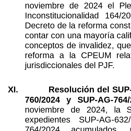
noviembre
de
2024
el
Pl
Inconstitucionalidad
164/2
Decreto
de
la
reforma
const
contar
con
una
mayoría
cali
conceptos
de
invalidez,
qu
reforma
a
la
CPEUM
rela
jurisdiccionales
del
PJF.
XI.
Resolución
del
SUP
760/2024
y
SUP-AG-764/
noviembre
de
2024,
la
S
expedientes
SUP-AG-632/
764/2024
acumulados,