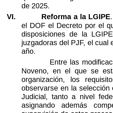
de
2025.
VI.
Reforma
a
la
LGIPE
.
el
DOF
el
Decreto
por
el
q
disposiciones
de
la
LGIPE
juzgadoras
del
PJF,
el
cual
año.
Entre
las
modifica
Noveno,
en
el
que
se
es
organización,
los
requisit
observarse
en
la
selección
Judicial,
tanto
a
nivel
fede
asignando
además
compe