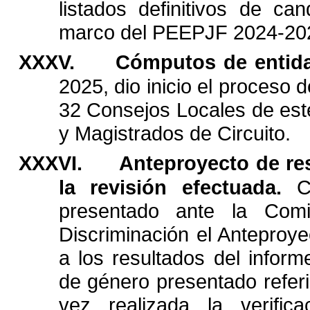
listados
definitivos
de
can
marco
del
PEEPJF
2024-20
XXXV.
Cómputos
de
entid
2025,
dio
inicio
el
proceso
d
32
Consejos
Locales
de
est
y
Magistrados
de
Circuito.
XXXVI.
Anteproyecto
de
re
la
revisión
efectuada.
C
presentado
ante
la
Comi
Discriminación
el
Anteproye
a
los
resultados
del
inform
de
género
presentado
refer
vez
realizada
la
verifica