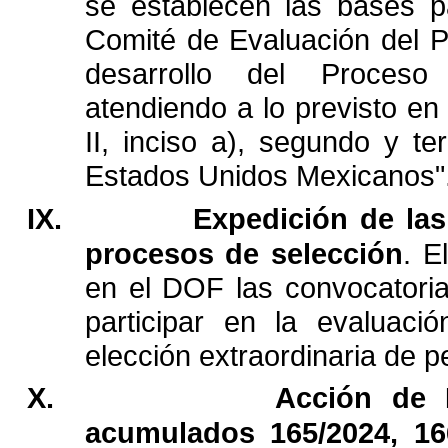
se
establecen
las
bases
p
Comité
de
Evaluación
del
P
desarrollo
del
Proceso
atendiendo
a
lo
previsto
en
II,
inciso
a),
segundo
y
te
Estados
Unidos
Mexicanos
"
IX.
Expedición
de
las
procesos
de
selección
.
El
en
el
DOF
las
convocatori
participar
en
la
evaluació
elección
extraordinaria
de
p
X.
Acción
de
acumulados
165/2024,
16