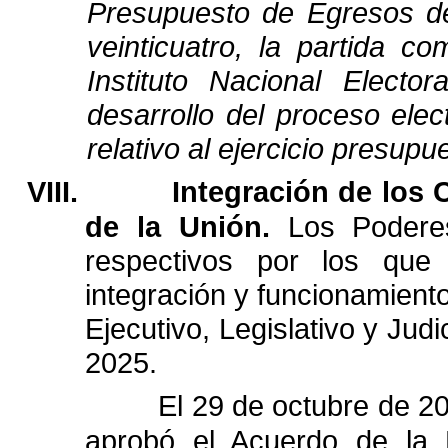
Presupuesto
de
Egresos
d
veinticuatro,
la
partida
com
Instituto
Nacional
Electora
desarrollo
del
proceso
elec
relativo
al
ejercicio
presupue
VIII.
Integración
de
los
de
la
Unión.
Los
Podere
respectivos
por
los
que
integración
y
funcionamient
Ejecutivo,
Legislativo
y
Judic
2025.
El
29
de
octubre
de
20
aprobó
el
Acuerdo
de
la