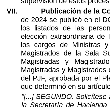
supervisión
de
estos
proces
VII.
Publicación
de
la
Co
de
2024
se
publicó
en
el
D
los
listados
de
las
perso
elección
extraordinaria
de
los
cargos
de
Ministras
y
Magistrados
de
la
Sala
Su
Magistradas
y
Magistrado
Magistradas
y
Magistrados
del
PJF,
aprobada
por
el
Pl
que
determinó
en
su
artícul
"
[
...
]
SEGUNDO.
Solicítese
la
Secretaría
de
Hacienda