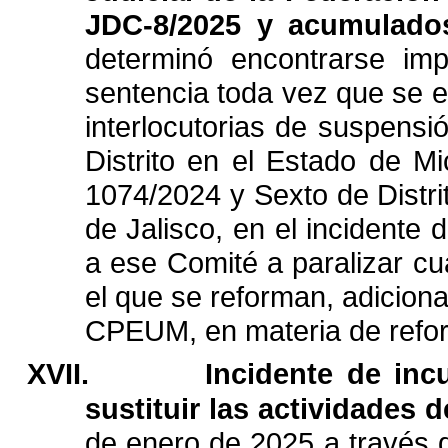
JDC-8/2025
y
acumulado
determinó
encontrarse
imp
sentencia
toda
vez
que
se
e
interlocutorias
de
suspensi
Distrito
en
el
Estado
de
Mi
1074/
2024
y
Sexto
de
Distri
de
Jalisco,
en
el
incidente
d
a
ese
Comité
a
paralizar
cu
el
que
se
reforman,
adicion
CPEUM,
en
materia
de
refo
XVII.
Incidente
de
inc
sustituir
las
actividades
d
de
enero
de
2025
a
través