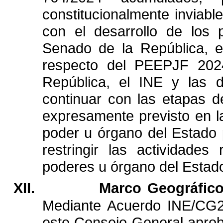
constitucionalmente
inviabl
con
el
desarrollo
de
los
Senado
de
la
República,
e
respecto
del
PEEPJF
202
República,
el
INE
y
las
continuar
con
las
etapas
d
expresamente
previsto
en
l
poder
u
órgano
del
Estado
restringir
las
actividades
poderes
u
órgano
del
Estad
XII.
Marco
Geográfic
Mediante
Acuerdo
INE/CG2
este
Consejo
General
apro