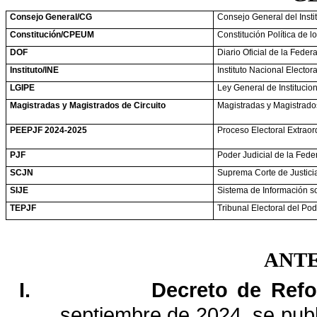
Consejo
General/CG
Consejo
General
del
Insti
Constitución/CPEUM
Constitución
Política
de
l
DOF
Diario
Oficial
de
la
Federa
Instituto/INE
Instituto
Nacional
Electora
LGIPE
Ley
General
de
Institucio
Magistradas
y
Magistrados
de
Circuito
Magistradas
y
Magistrado
PEEPJF
2024-2025
Proceso
Electoral
Extraor
PJF
Poder
Judicial
de
la
Fede
SCJN
Suprema
Corte
de
Justici
SIJE
Sistema
de
Información
s
TEPJF
Tribunal
Electoral
del
Pod
ANT
I.
Decreto
de
Ref
septiembre
de
2024,
se
pub