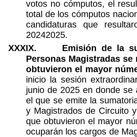
votos
no
cómputos,
el
resu
total
de
los
cómputos
nacio
candidaturas
que
resultar
20242025.
XXXIX.
Emisión
de
la
s
Personas
Magistradas
se
obtuvieron
el
mayor
núme
inicio
la
sesión
extraordinar
junio
de
2025
en
donde
se
el
que
se
emite
la
sumatori
y
Magistrados
de
Circuito
y
que
obtuvieron
el
mayor
nú
ocuparán
los
cargos
de
Mag