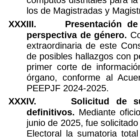
los
de
Magistradas
y
Magist
XXXIII.
Presentación
de
perspectiva
de
género.
C
extraordinaria
de
este
Cons
de
posibles
hallazgos
con
p
primer
corte
de
informació
órgano,
conforme
al
Acue
PEEPJF
2024-2025.
XXXIV.
Solicitud
de
s
definitivos.
Mediante
ofici
junio
de
2025,
fue
solicitado
Electoral
la
sumatoria
total