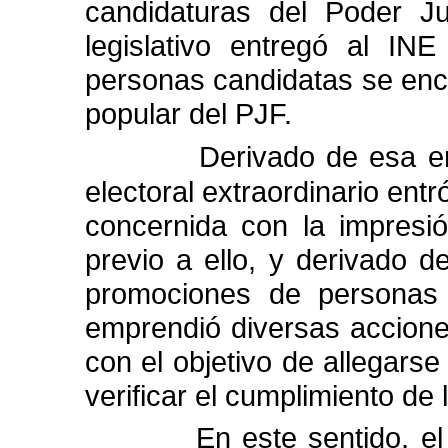
candidaturas
del
Poder
Ju
legislativo
entregó
al
INE
personas
candidatas
se
enc
popular
del
PJF.
Derivado
de
esa
e
electoral
extraordinario
entr
concernida
con
la
impresi
previo
a
ello,
y
derivado
d
promociones
de
personas
emprendió
diversas
accion
con
el
objetivo
de
allegarse
verificar
el
cumplimiento
de
En
este
sentido,
el