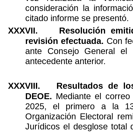
consideración
la
informaci
citado
informe
se
presentó.
XXXVII.
Resolución
emiti
revisión
efectuada.
Con
f
ante
Consejo
General
el
antecedente
anterior.
XXXVIII.
Resultados
de
lo
DEOE.
Mediante
el
correo
2025,
el
primero
a
la
1
Organización
Electoral
remi
Jurídicos
el
desglose
total