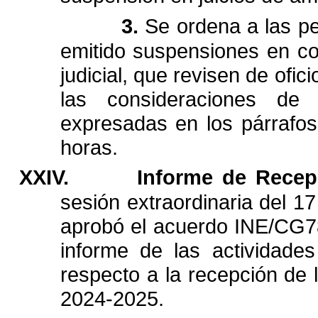
3.
Se
ordena
a
las
p
emitido
suspensiones
en
co
judicial,
que
revisen
de
ofici
las
consideraciones
de
expresadas
en
los
párrafos
horas.
XXIV.
Informe
de
Recep
sesión
extraordinaria
del
17
aprobó
el
acuerdo
INE/CG7
informe
de
las
actividades
respecto
a
la
recepción
de
2024-2025.