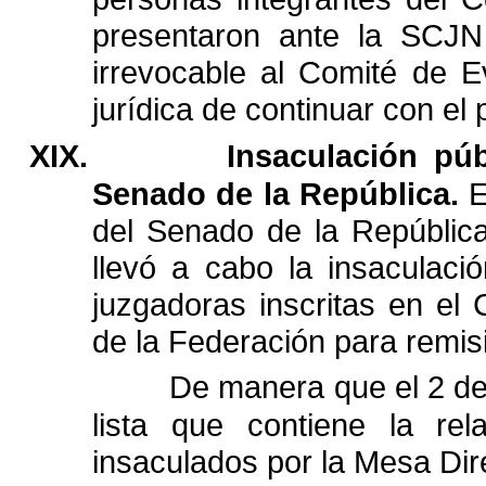
presentaron
ante
la
SCJN
irrevocable
al
Comité
de
E
jurídica
de
continuar
con
el
XIX.
Insaculación
púb
Senado
de
la
República.
E
del
Senado
de
la
República
llevó
a
cabo
la
insaculaci
juzgadoras
inscritas
en
el
de
la
Federación
para
remis
De
manera
que
el
2
d
lista
que
contiene
la
rel
insaculados
por
la
Mesa
Dir