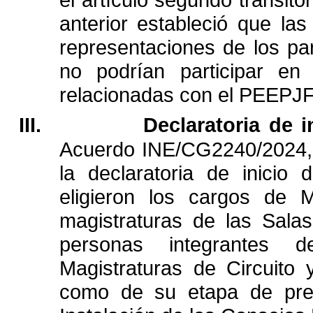
anterior
estableció
que
las
representaciones
de
los
pa
no
podrían
participar
en
relacionadas
con
el
PEEPJ
III.
Declaratoria
de
i
Acuerdo
INE/CG2240/2024,
la
declaratoria
de
inicio
d
eligieron
los
cargos
de
M
magistraturas
de
las
Salas
personas
integrantes
d
Magistraturas
de
Circuito
como
de
su
etapa
de
pr