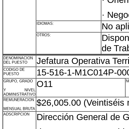
· Nego
IDIOMAS:
No apl
OTROS:
Dispon
de Tra
DENOMINACION
Jefatura Operativa Terri
DEL PUESTO
CODIGO DE
15-516-1-M1C014P-00
PUESTO
GRUPO, GRADO
O11
N
Y NIVEL
ADMINISTRATIVO
REMUNERACION
$26,005.00 (Veintiséis
MENSUAL BRUTA
ADSCRIPCION
Dirección General de G