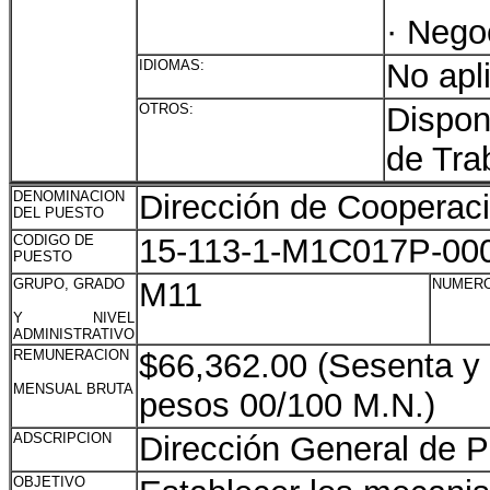
· Nego
IDIOMAS:
No apl
OTROS:
Dispon
de Tra
DENOMINACION
Dirección de Cooperaci
DEL PUESTO
CODIGO DE
15-113-1-M1C017P-00
PUESTO
GRUPO, GRADO
M11
NUMERO
Y NIVEL
ADMINISTRATIVO
REMUNERACION
$66,362.00 (Sesenta y 
MENSUAL BRUTA
pesos 00/100 M.N.)
ADSCRIPCION
Dirección General de Pl
OBJETIVO