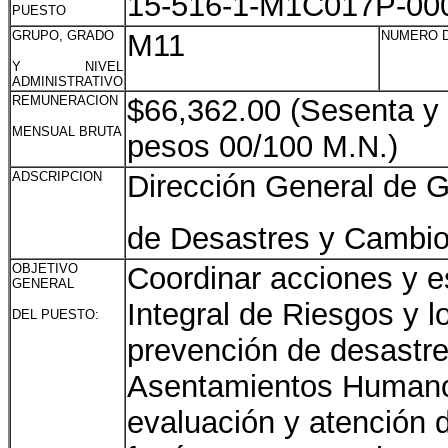
15-516-1-M1C017P-00
PUESTO
GRUPO, GRADO
M11
NUMERO 
Y NIVEL
ADMINISTRATIVO
REMUNERACION
$66,362.00 (Sesenta y 
MENSUAL BRUTA
pesos 00/100 M.N.)
ADSCRIPCION
Dirección General de G
de Desastres y Cambio
OBJETIVO
Coordinar acciones y e
GENERAL
Integral de Riesgos y l
DEL PUESTO:
prevención de desastre
Asentamientos Humanos,
evaluación y atención 