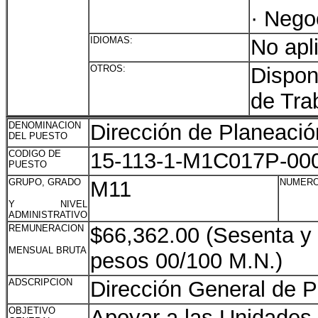
· Nego
IDIOMAS:
No apl
OTROS:
Dispon
de Tra
DENOMINACION
Dirección de Planeació
DEL PUESTO
CODIGO DE
15-113-1-M1C017P-00
PUESTO
GRUPO, GRADO
M11
NUMERO
Y NIVEL
ADMINISTRATIVO
REMUNERACION
$66,362.00 (Sesenta y 
MENSUAL BRUTA
pesos 00/100 M.N.)
ADSCRIPCION
Dirección General de Pl
OBJETIVO
Apoyar a las Unidades 