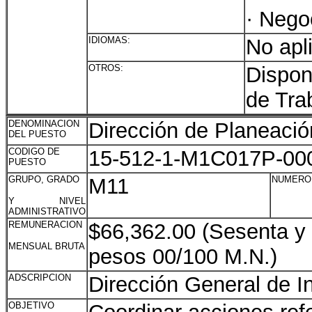
· Nego
IDIOMAS:
No apl
OTROS:
Dispon
de Tra
DENOMINACION
Dirección de Planeació
DEL PUESTO
CODIGO DE
15-512-1-M1C017P-00
PUESTO
GRUPO, GRADO
M11
NUMERO
Y NIVEL
ADMINISTRATIVO
REMUNERACION
$66,362.00 (Sesenta y 
MENSUAL BRUTA
pesos 00/100 M.N.)
ADSCRIPCION
Dirección General de I
OBJETIVO