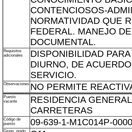
CONTENCIOSOS-ADMIN
NORMATIVIDAD QUE R
FEDERAL. MANEJO DE
DOCUMENTAL.
Requisitos
DISPONIBILIDAD PARA
adicionales
DIURNO, DE ACUERDO
SERVICIO.
Observaciones
NO PERMITE REACTIV
Puesto
RESIDENCIA GENERAL
vacante
CARRETERAS
Código de
09-639-1-M1C014P-000
puesto
Grupo, grado