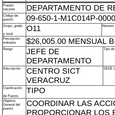
Puesto
DEPARTAMENTO DE R
vacante
Código de
09-650-1-M1C014P-000
puesto
Grupo, grado
O11
Número 
y nivel
Percepción
$26,005.00 MENSUAL 
ordinaria
Rango
JEFE DE
Tipo d
DEPARTAMENTO
Adscripción
CENTRO SICT
SEDE 
VERACRUZ
Clasificación
TIPO
de Puesto
Objetivo
COORDINAR LAS ACCI
General del
puesto
PROPORCIONAR LOS B