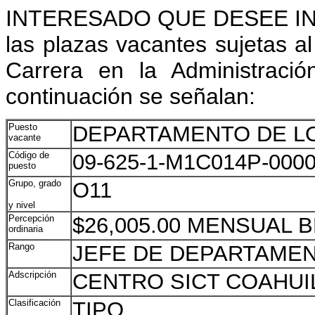
INTERESADO QUE DESEE ING
las plazas vacantes sujetas al
Carrera en la Administraci
continuación se señalan:
Puesto
DEPARTAMENTO DE L
vacante
Código de
09-625-1-M1C014P-0000
puesto
Grupo, grado
O11
y nivel
Percepción
$26,005.00 MENSUAL 
ordinaria
Rango
JEFE DE DEPARTAME
Adscripción
CENTRO SICT COAHUI
Clasificación
TIPO