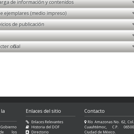
arga de información y contenidos
e ejemplares (medio impreso)
icios de publicación
er oficial
 la
Enlaces del sitio
Contacto
Enlaces Relevantes
Río Amazonas No. 62, Col.
 Gobierno
Historia del DOF
Cuauhtémoc, C.P. 06500
l de los
Directorio
Ciudad de México.