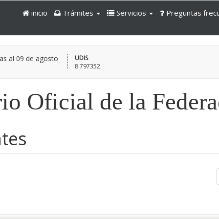
inicio
Trámites
Servicios
Preguntas frec
as al
09 de agosto
UDIS
8.797352
io Oficial de la Feder
ntes