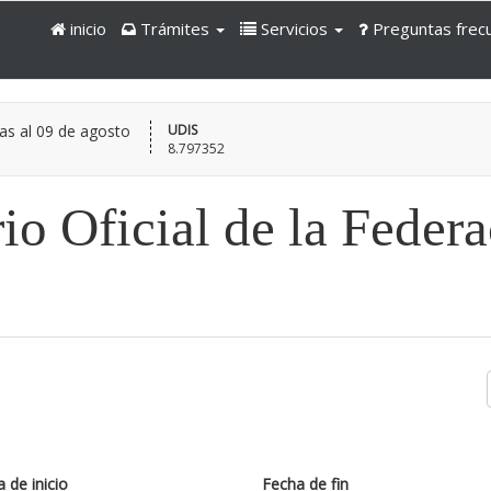
inicio
Trámites
Servicios
Preguntas frec
as al
09 de agosto
UDIS
8.797352
io Oficial de la Feder
 de inicio
Fecha de fin