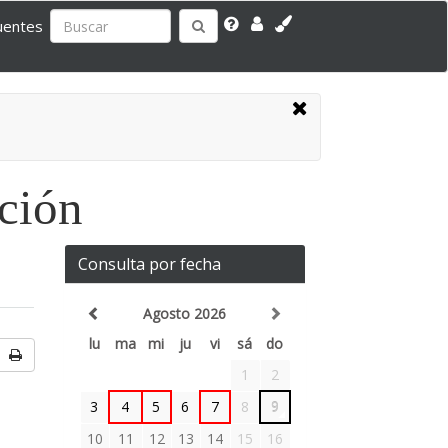
uentes
ación
Consulta por fecha
Agosto 2026
lu
ma
mi
ju
vi
sá
do
1
2
3
4
5
6
7
8
9
10
11
12
13
14
15
16