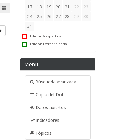
17
18
19
20
21
22
23
24
25
26
27
28
29
30
31
Edición Vespertina
Edición Extraordinaria
Menú
Búsqueda avanzada
Copia del Dof
Datos abiertos
indicadores
Tópicos