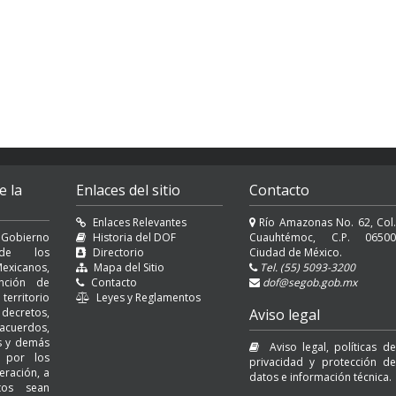
e la
Enlaces del sitio
Contacto
Enlaces Relevantes
Río Amazonas No. 62, Col.
 Gobierno
Historia del DOF
Cuauhtémoc, C.P. 06500
l de los
Directorio
Ciudad de México.
exicanos,
Mapa del Sitio
Tel. (55) 5093-3200
nción de
Contacto
dof@segob.gob.mx
erritorio
Leyes y Reglamentos
decretos,
Aviso legal
cuerdos,
es y demás
Aviso legal, políticas de
s por los
privacidad y protección de
eración, a
datos e información técnica.
tos sean