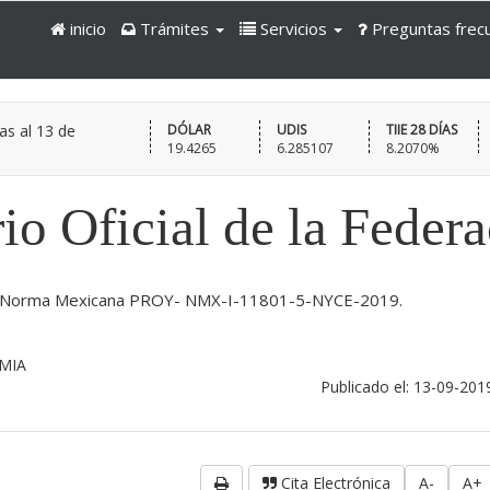
inicio
Trámites
Servicios
Preguntas frec
as al
13 de
DÓLAR
UDIS
TIIE 28 DÍAS
19.4265
6.285107
8.2070%
io Oficial de la Feder
 de Norma Mexicana PROY- NMX-I-11801-5-NYCE-2019.
MIA
Publicado el: 13-09-201
Cita Electrónica
A-
A+