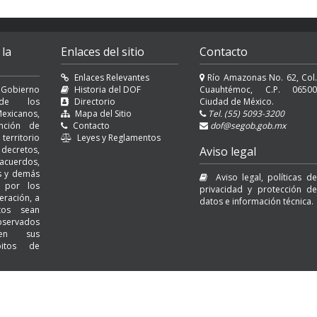
 la
Enlaces del sitio
Contacto
Enlaces Relevantes
Río Amazonas No. 62, Col.
 Gobierno
Historia del DOF
Cuauhtémoc, C.P. 06500
l de los
Directorio
Ciudad de México.
exicanos,
Mapa del Sitio
Tel. (55) 5093-3200
nción de
Contacto
dof@segob.gob.mx
erritorio
Leyes y Reglamentos
decretos,
Aviso legal
cuerdos,
es y demás
Aviso legal, políticas de
s por los
privacidad y protección de
eración, a
datos e información técnica.
tos sean
servados
 en sus
bitos de