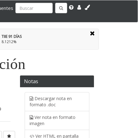
uentes
TIIE 91 DÍAS
8.1212%
ación
Notas
Descargar nota en
formato .doc
9
Ver nota en formato
imagen
Ver HTML en pantalla