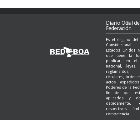
Diario Oficial de
Federación
Es el órgano del
Constituciona
Estados Unidos M
que tiene la fu
publicar, en el t
nacional, leyes, 
reglamentos, a
circulares, órden
actos, expedido
Poderes de la Fed
fin de que és
aplicados y ob
debidamente,
respectivos ám
competencia.