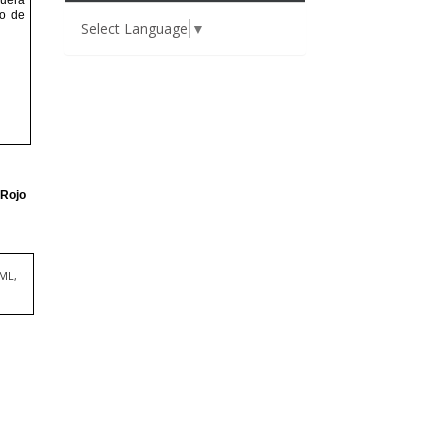
Select Language
▼
TML,