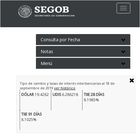
Toggle
naviga
Consulta por Fecha
Notas
Menú
Tipo de cambio y tasas de interés interbancarias al
18 de
septiembre de 2019
ver histórico
DÓLAR
19.4262
UDIS
6.286218
TIIE 28 DÍAS
8.1985%
TIIE 91 DÍAS
8.1025%