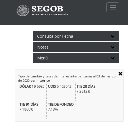
Toggle
naviga
Consulta por Fecha
Notas
Menú
Tipo de cambio y tasas de interés interbancarias al
03 de marzo
de 2020
ver histórico
DÓLAR
19.6985
UDIS
6.462042
TIIE 28 DÍAS
7.2812%
TIIE 91 DÍAS
TIIE DE FONDEO
7.1800%
7.13%