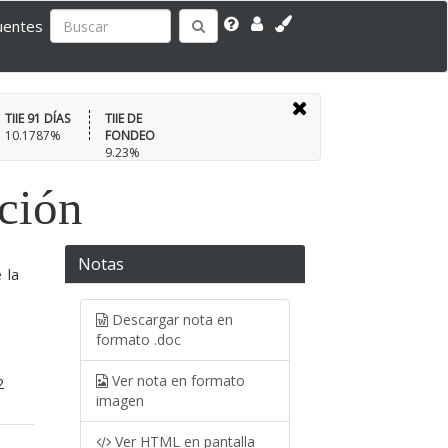
uentes
TIIE 91 DÍAS
TIIE DE
10.1787%
FONDEO
9.23%
ación
Notas
 la
Descargar nota en
formato .doc
Ver nota en formato
2
imagen
Ver HTML en pantalla