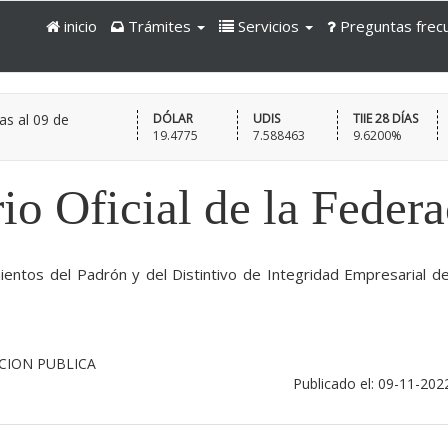
inicio
Trámites
Servicios
Preguntas frec
as al
09 de
DÓLAR
UDIS
TIIE 28 DÍAS
19.4775
7.588463
9.6200%
io Oficial de la Feder
entos del Padrón y del Distintivo de Integridad Empresarial de
NCION PUBLICA
Publicado el: 09-11-202