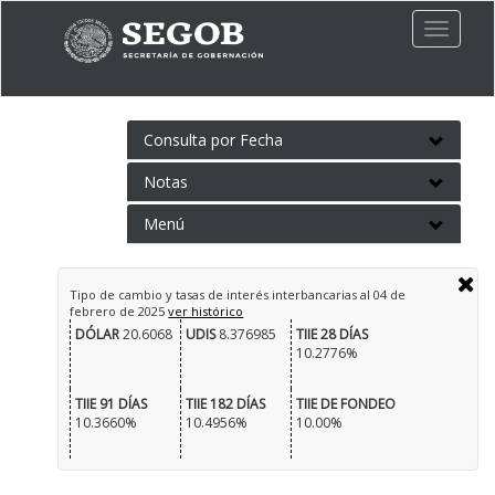
Toggle
naviga
Consulta por Fecha
Notas
Menú
Tipo de cambio y tasas de interés interbancarias al
04 de
febrero de 2025
ver histórico
DÓLAR
20.6068
UDIS
8.376985
TIIE 28 DÍAS
10.2776%
TIIE 91 DÍAS
TIIE 182 DÍAS
TIIE DE FONDEO
10.3660%
10.4956%
10.00%