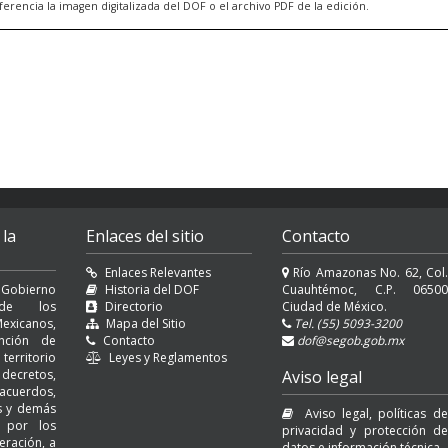
ncia la imagen digitalizada del DOF o el archivo PDF de la edición.
 la
Enlaces del sitio
Contacto
Enlaces Relevantes
Río Amazonas No. 62, Col.
 Gobierno
Historia del DOF
Cuauhtémoc, C.P. 06500
l de los
Directorio
Ciudad de México.
exicanos,
Mapa del Sitio
Tel. (55) 5093-3200
nción de
Contacto
dof@segob.gob.mx
erritorio
Leyes y Reglamentos
decretos,
Aviso legal
cuerdos,
es y demás
Aviso legal, políticas de
s por los
privacidad y protección de
eración, a
datos e información técnica.