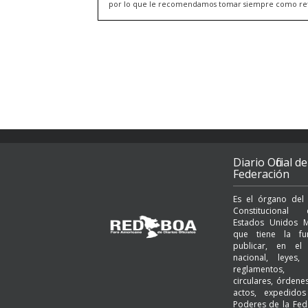
por lo que le recomendamos tomar siempre como refere
Diario Oficial de
Federación
Es el órgano del
Constituciona
Estados Unidos M
que tiene la fu
publicar, en el t
nacional, leyes, 
reglamentos, a
circulares, órden
actos, expedido
Poderes de la Fed