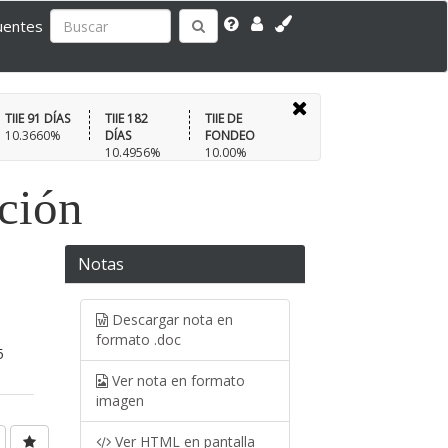
uentes
TIIE 91 DÍAS
TIIE 182
TIIE DE
10.3660%
DÍAS
FONDEO
10.4956%
10.00%
ación
Notas
Descargar nota en
formato .doc
5
Ver nota en formato
imagen
Ver HTML en pantalla