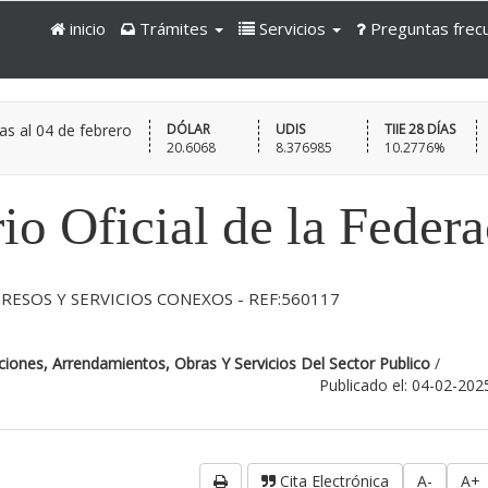
inicio
Trámites
Servicios
Preguntas frec
as al
04 de febrero
DÓLAR
UDIS
TIIE 28 DÍAS
20.6068
8.376985
10.2776%
io Oficial de la Feder
RESOS Y SERVICIOS CONEXOS - REF:560117
iones, Arrendamientos, Obras Y Servicios Del Sector Publico
/
Publicado el: 04-02-202
Cita Electrónica
A-
A+