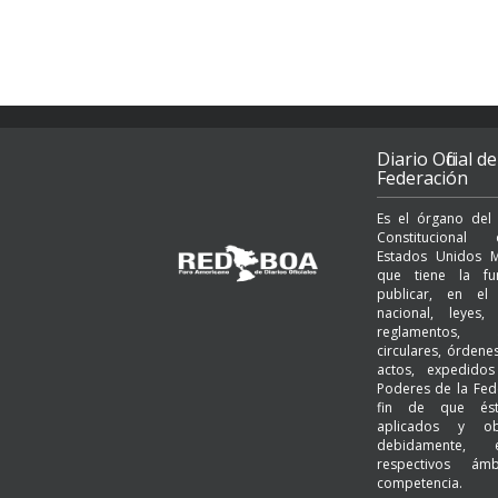
Diario Oficial de
Federación
Es el órgano del
Constituciona
Estados Unidos M
que tiene la fu
publicar, en el t
nacional, leyes, 
reglamentos, a
circulares, órden
actos, expedido
Poderes de la Fed
fin de que és
aplicados y ob
debidamente,
respectivos ám
competencia.