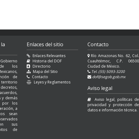
 la
Enlaces del sitio
Contacto
Enlaces Relevantes
Río Amazonas No. 62, Col.
 Gobierno
Historia del DOF
Cuauhtémoc, C.P. 06500
l de los
Directorio
Ciudad de México.
exicanos,
Mapa del Sitio
Tel. (55) 5093-3200
nción de
Contacto
dof@segob.gob.mx
erritorio
Leyes y Reglamentos
decretos,
Aviso legal
cuerdos,
es y demás
Aviso legal, políticas de
s por los
privacidad y protección de
eración, a
datos e información técnica.
tos sean
servados
 en sus
bitos de