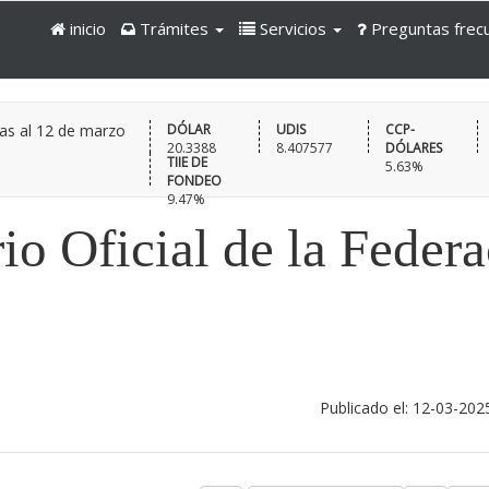
inicio
Trámites
Servicios
Preguntas frec
as al
12 de marzo
DÓLAR
UDIS
CCP-
20.3388
8.407577
DÓLARES
TIIE DE
5.63%
FONDEO
9.47%
io Oficial de la Feder
Publicado el: 12-03-202