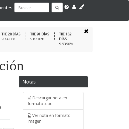
uentes
TIIE 28 DÍAS
TIIE 91 DÍAS
TIIE 182
9.7437%
9.8230%
DÍAS
9.9390%
ación
Notas
Descargar nota en
formato .doc
5
Ver nota en formato
imagen