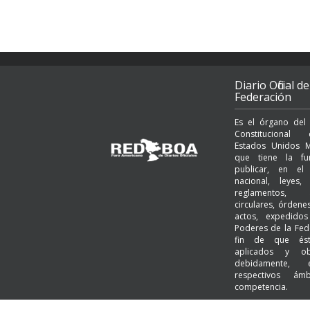
Diario Oficial de
Federación
Es el órgano del
Constituciona
Estados Unidos M
que tiene la fu
publicar, en el t
nacional, leyes, 
reglamentos, a
circulares, órden
actos, expedido
Poderes de la Fed
fin de que és
aplicados y ob
debidamente,
respectivos ám
competencia.