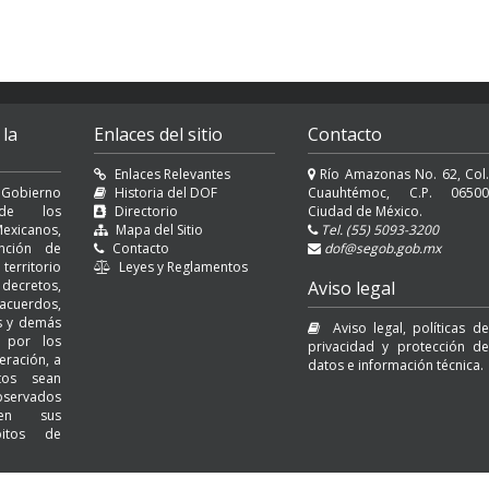
 la
Enlaces del sitio
Contacto
Enlaces Relevantes
Río Amazonas No. 62, Col.
 Gobierno
Historia del DOF
Cuauhtémoc, C.P. 06500
l de los
Directorio
Ciudad de México.
exicanos,
Mapa del Sitio
Tel. (55) 5093-3200
nción de
Contacto
dof@segob.gob.mx
erritorio
Leyes y Reglamentos
decretos,
Aviso legal
cuerdos,
es y demás
Aviso legal, políticas de
s por los
privacidad y protección de
eración, a
datos e información técnica.
tos sean
servados
 en sus
bitos de