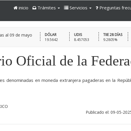
inicio
Trámites
Servicios
Preguntas frec
as al
09 de mayo
DÓLAR
UDIS
TIIE 28 DÍAS
19.5642
8.457053
9.2805%
io Oficial de la Feder
ones denominadas en moneda extranjera pagaderas en la Repúbl
XICO
Publicado el: 09-05-202