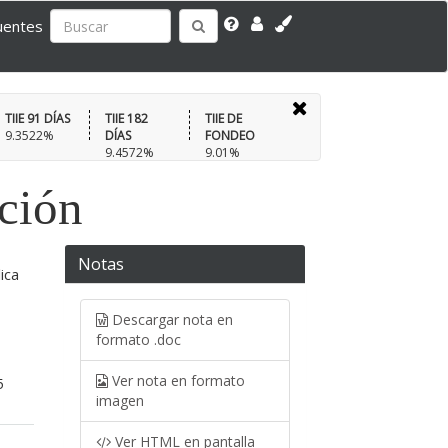
uentes
TIIE 91 DÍAS
TIIE 182
TIIE DE
9.3522%
DÍAS
FONDEO
9.4572%
9.01%
ación
Notas
ica
Descargar nota en
formato .doc
Ver nota en formato
5
imagen
Ver HTML en pantalla