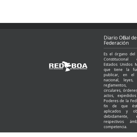
Diario Oficial de
Federación
Es el órgano del
Constituciona
Estados Unidos M
que tiene la fu
publicar, en el t
nacional, leyes, 
reglamentos, a
circulares, órden
actos, expedido
Poderes de la Fed
fin de que és
aplicados y ob
debidamente,
respectivos ám
competencia.