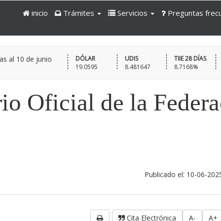
inicio
Trámites
Servicios
Preguntas frec
as al
10 de junio
DÓLAR
UDIS
TIIE 28 DÍAS
19.0595
8.481647
8.7168%
io Oficial de la Feder
Publicado el: 10-06-202
Cita Electrónica
A-
A+