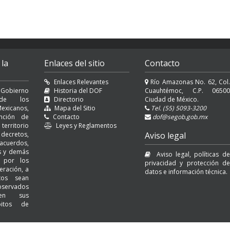
 la
Enlaces del sitio
Contacto
Enlaces Relevantes
Río Amazonas No. 62, Col.
 Gobierno
Historia del DOF
Cuauhtémoc, C.P. 06500
l de los
Directorio
Ciudad de México.
exicanos,
Mapa del Sitio
Tel. (55) 5093-3200
nción de
Contacto
dof@segob.gob.mx
erritorio
Leyes y Reglamentos
decretos,
Aviso legal
cuerdos,
es y demás
Aviso legal, políticas de
s por los
privacidad y protección de
eración, a
datos e información técnica.
tos sean
servados
 en sus
bitos de