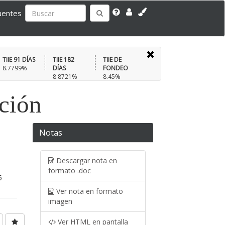
uentes
TIIE 91 DÍAS
TIIE 182
TIIE DE
8.7799%
DÍAS
FONDEO
8.8721%
8.45%
ación
Notas
Descargar nota en
formato .doc
5
Ver nota en formato
imagen
Ver HTML en pantalla