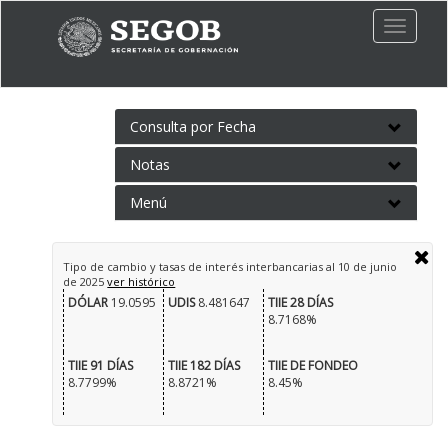
Toggle
naviga
Consulta por Fecha
Notas
Menú
Tipo de cambio y tasas de interés interbancarias al
10 de junio
de 2025
ver histórico
DÓLAR
19.0595
UDIS
8.481647
TIIE 28 DÍAS
8.7168%
TIIE 91 DÍAS
TIIE 182 DÍAS
TIIE DE FONDEO
8.7799%
8.8721%
8.45%