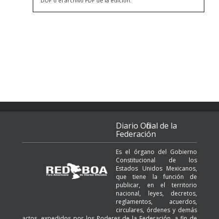
DOF o el archivo PDF de la edición.
Diario Oficial de la
Federación
Es el órgano del Gobierno
Constitucional de los
Estados Unidos Mexicanos,
que tiene la función de
publicar, en el territorio
nacional, leyes, decretos,
reglamentos, acuerdos,
circulares, órdenes y demás
actos, expedidos por los Poderes de la Federación, a fin de