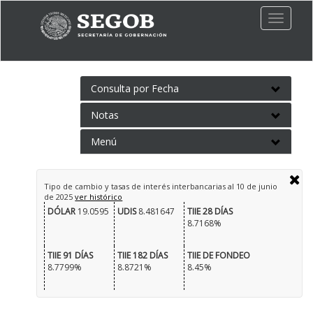
Toggle
naviga
Consulta por Fecha
Notas
Menú
Tipo de cambio y tasas de interés interbancarias al
10 de junio
de 2025
ver histórico
DÓLAR
19.0595
UDIS
8.481647
TIIE 28 DÍAS
8.7168%
TIIE 91 DÍAS
TIIE 182 DÍAS
TIIE DE FONDEO
8.7799%
8.8721%
8.45%