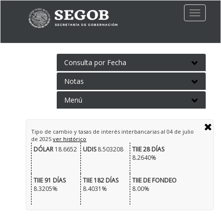
Toggle
naviga
Consulta por Fecha
Notas
Menú
Tipo de cambio y tasas de interés interbancarias al
04 de julio
de 2025
ver histórico
DÓLAR
18.6652
UDIS
8.503208
TIIE 28 DÍAS
8.2640%
TIIE 91 DÍAS
TIIE 182 DÍAS
TIIE DE FONDEO
8.3205%
8.4031%
8.00%