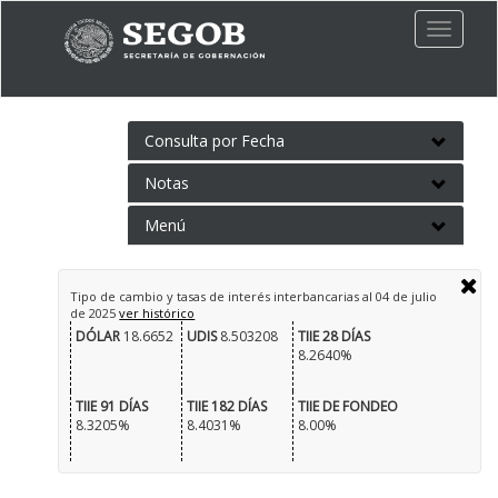
Toggle
naviga
Consulta por Fecha
Notas
Menú
Tipo de cambio y tasas de interés interbancarias al
04 de julio
de 2025
ver histórico
DÓLAR
18.6652
UDIS
8.503208
TIIE 28 DÍAS
8.2640%
TIIE 91 DÍAS
TIIE 182 DÍAS
TIIE DE FONDEO
8.3205%
8.4031%
8.00%