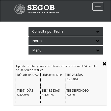
Toggle
naviga
Consulta por Fecha
Notas
Menú
Tipo de cambio y tasas de interés interbancarias al
04 de julio
de 2025
ver histórico
DÓLAR
18.6652
UDIS
8.503208
TIIE 28 DÍAS
8.2640%
TIIE 91 DÍAS
TIIE 182 DÍAS
TIIE DE FONDEO
8.3205%
8.4031%
8.00%