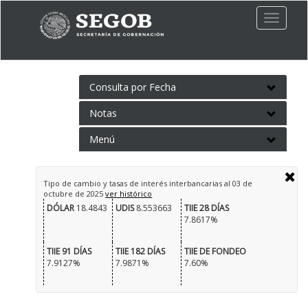
Toggle
naviga
Consulta por Fecha
Notas
Menú
Tipo de cambio y tasas de interés interbancarias al
03 de
octubre de 2025
ver histórico
DÓLAR
18.4843
UDIS
8.553663
TIIE 28 DÍAS
7.8617%
TIIE 91 DÍAS
TIIE 182 DÍAS
TIIE DE FONDEO
7.9127%
7.9871%
7.60%