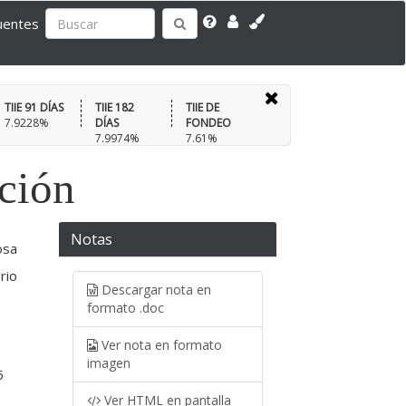
uentes
TIIE 91 DÍAS
TIIE 182
TIIE DE
7.9228%
DÍAS
FONDEO
7.9974%
7.61%
ación
Notas
osa
rio
Descargar nota en
formato .doc
Ver nota en formato
imagen
5
Ver HTML en pantalla