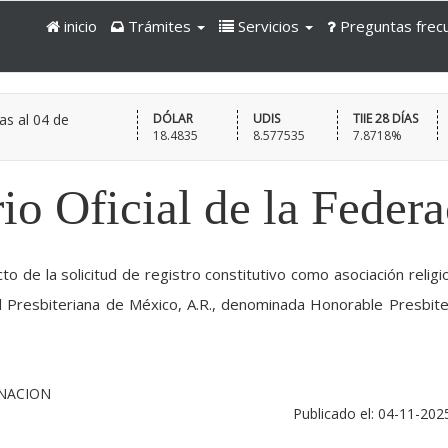
inicio
Trámites
Servicios
Preguntas frec
as al
04 de
DÓLAR
UDIS
TIIE 28 DÍAS
18.4835
8.577535
7.8718%
io Oficial de la Feder
to de la solicitud de registro constitutivo como asociación religi
al Presbiteriana de México, A.R., denominada Honorable Presbite
RNACION
Publicado el: 04-11-202