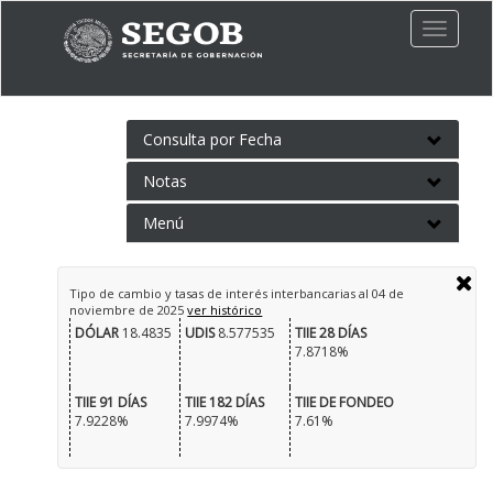
Toggle
naviga
Consulta por Fecha
Notas
Menú
Tipo de cambio y tasas de interés interbancarias al
04 de
noviembre de 2025
ver histórico
DÓLAR
18.4835
UDIS
8.577535
TIIE 28 DÍAS
7.8718%
TIIE 91 DÍAS
TIIE 182 DÍAS
TIIE DE FONDEO
7.9228%
7.9974%
7.61%