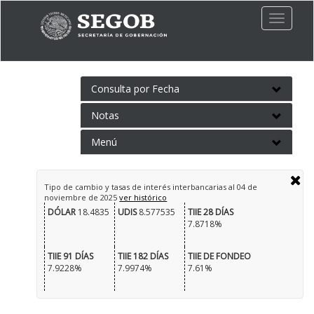
Toggle
naviga
Consulta por Fecha
Notas
Menú
Tipo de cambio y tasas de interés interbancarias al
04 de
noviembre de 2025
ver histórico
DÓLAR
18.4835
UDIS
8.577535
TIIE 28 DÍAS
7.8718%
TIIE 91 DÍAS
TIIE 182 DÍAS
TIIE DE FONDEO
7.9228%
7.9974%
7.61%