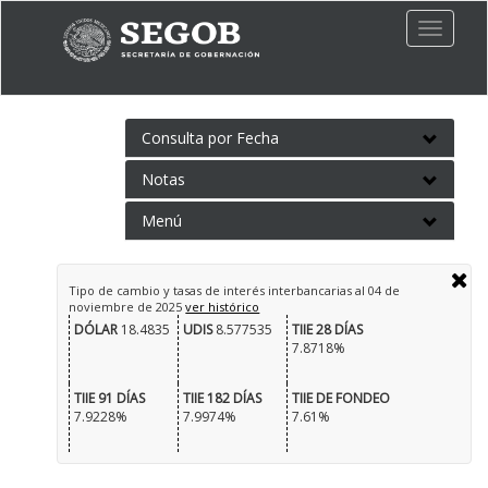
Toggle
naviga
Consulta por Fecha
Notas
Menú
Tipo de cambio y tasas de interés interbancarias al
04 de
noviembre de 2025
ver histórico
DÓLAR
18.4835
UDIS
8.577535
TIIE 28 DÍAS
7.8718%
TIIE 91 DÍAS
TIIE 182 DÍAS
TIIE DE FONDEO
7.9228%
7.9974%
7.61%