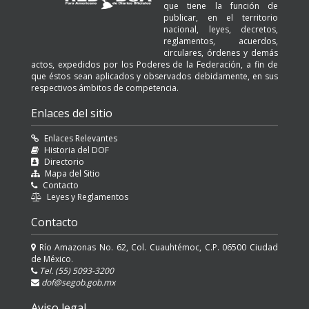
que tiene la función de
publicar, en el territorio
nacional, leyes, decretos,
reglamentos, acuerdos,
circulares, órdenes y demás
actos, expedidos por los Poderes de la Federación, a fin de
que éstos sean aplicados y observados debidamente, en sus
respectivos ámbitos de competencia.
Enlaces del sitio
Enlaces Relevantes
Historia del DOF
Directorio
Mapa del Sitio
Contacto
Leyes y Reglamentos
Contacto
Río Amazonas No. 62, Col. Cuauhtémoc, C.P. 06500 Ciudad
de México.
Tel. (55) 5093-3200
dof@segob.gob.mx
Aviso legal