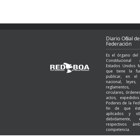
Diario Oficial de
Federación
Es el órgano del
Constituciona
Estados Unidos M
que tiene la fu
publicar, en el t
nacional, leyes, 
reglamentos, a
circulares, órden
actos, expedido
Poderes de la Fed
fin de que és
aplicados y ob
debidamente,
respectivos ám
competencia.