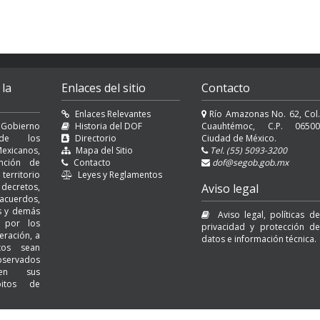
 la
Enlaces del sitio
Contacto
Enlaces Relevantes
Río Amazonas No. 62, Col.
 Gobierno
Historia del DOF
Cuauhtémoc, C.P. 06500
l de los
Directorio
Ciudad de México.
exicanos,
Mapa del Sitio
Tel. (55) 5093-3200
nción de
Contacto
dof@segob.gob.mx
erritorio
Leyes y Reglamentos
decretos,
Aviso legal
cuerdos,
es y demás
Aviso legal, políticas de
s por los
privacidad y protección de
eración, a
datos e información técnica.
tos sean
servados
 en sus
bitos de