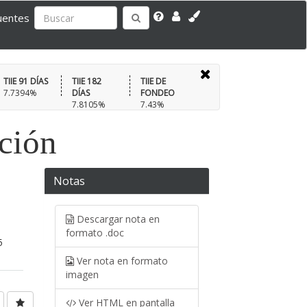
uentes
TIIE 91 DÍAS
TIIE 182
TIIE DE
7.7394%
DÍAS
FONDEO
7.8105%
7.43%
ación
Notas
Descargar nota en
formato .doc
5
Ver nota en formato
imagen
Ver HTML en pantalla