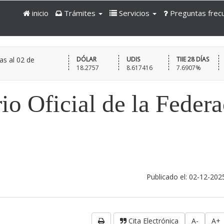
inicio
Trámites
Servicios
Preguntas frec
as al
02 de
DÓLAR
UDIS
TIIE 28 DÍAS
18.2757
8.617416
7.6907%
io Oficial de la Feder
Publicado el: 02-12-202
Cita Electrónica
A-
A+