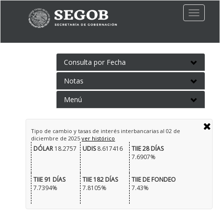
Toggle
naviga
Consulta por Fecha
Notas
Menú
Tipo de cambio y tasas de interés interbancarias al
02 de
diciembre de 2025
ver histórico
DÓLAR
18.2757
UDIS
8.617416
TIIE 28 DÍAS
7.6907%
TIIE 91 DÍAS
TIIE 182 DÍAS
TIIE DE FONDEO
7.7394%
7.8105%
7.43%