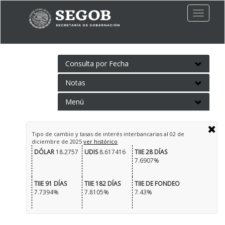
Toggle
naviga
Consulta por Fecha
Notas
Menú
Tipo de cambio y tasas de interés interbancarias al
02 de
diciembre de 2025
ver histórico
DÓLAR
18.2757
UDIS
8.617416
TIIE 28 DÍAS
7.6907%
TIIE 91 DÍAS
TIIE 182 DÍAS
TIIE DE FONDEO
7.7394%
7.8105%
7.43%