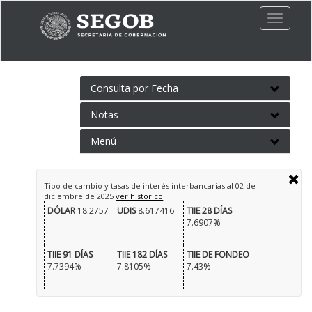
Toggle
naviga
Consulta por Fecha
Notas
Menú
Tipo de cambio y tasas de interés interbancarias al
02 de
diciembre de 2025
ver histórico
DÓLAR
18.2757
UDIS
8.617416
TIIE 28 DÍAS
7.6907%
TIIE 91 DÍAS
TIIE 182 DÍAS
TIIE DE FONDEO
7.7394%
7.8105%
7.43%