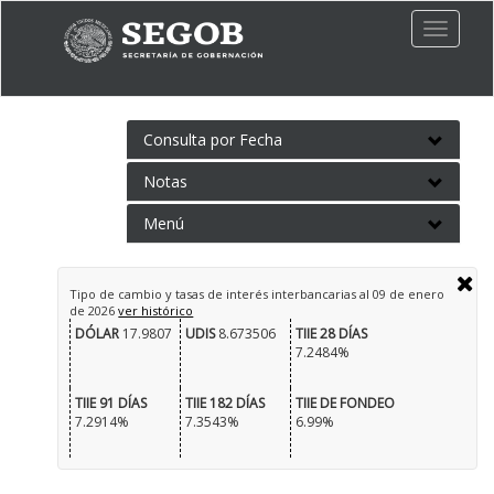
Toggle
naviga
Consulta por Fecha
Notas
Menú
Tipo de cambio y tasas de interés interbancarias al
09 de enero
de 2026
ver histórico
DÓLAR
17.9807
UDIS
8.673506
TIIE 28 DÍAS
7.2484%
TIIE 91 DÍAS
TIIE 182 DÍAS
TIIE DE FONDEO
7.2914%
7.3543%
6.99%