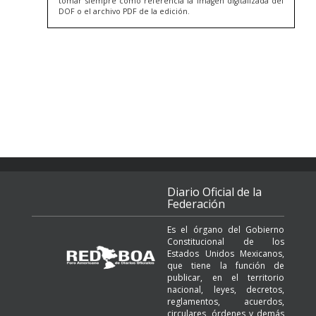
tomar siempre como referencia la imagen digitalizada del
DOF o el archivo PDF de la edición.
Diario Oficial de la
Federación
Es el órgano del Gobierno
Constitucional de los
Estados Unidos Mexicanos,
que tiene la función de
publicar, en el territorio
nacional, leyes, decretos,
reglamentos, acuerdos,
circulares, órdenes y demás