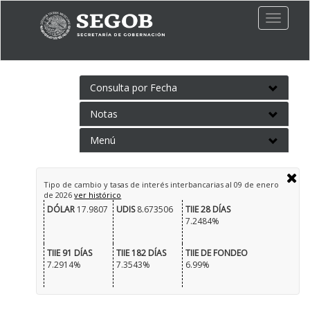
Toggle
naviga
Consulta por Fecha
Notas
Menú
Tipo de cambio y tasas de interés interbancarias al
09 de enero
de 2026
ver histórico
DÓLAR
17.9807
UDIS
8.673506
TIIE 28 DÍAS
7.2484%
TIIE 91 DÍAS
TIIE 182 DÍAS
TIIE DE FONDEO
7.2914%
7.3543%
6.99%