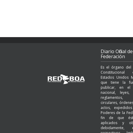
Diario Oficial de
Federación
Es el órgano del
Constituciona
Estados Unidos M
que tiene la fu
publicar, en el t
nacional, leyes, 
reglamentos, a
circulares, órden
actos, expedido
Poderes de la Fed
fin de que és
aplicados y ob
debidamente,
respectivos ám