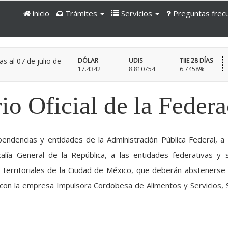
inicio
Trámites
Servicios
Preguntas frec
as al
07 de julio de
DÓLAR
UDIS
TIIE 28 DÍAS
17.4342
8.810754
6.7458%
io Oficial de la Feder
pendencias y entidades de la Administración Pública Federal, a 
alía General de la República, a las entidades federativas y 
s territoriales de la Ciudad de México, que deberán abstenerse
con la empresa Impulsora Cordobesa de Alimentos y Servicios, S