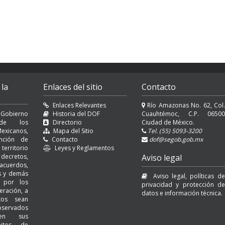
 la
Enlaces del sitio
Contacto
Enlaces Relevantes
Río Amazonas No. 62, Col.
 Gobierno
Historia del DOF
Cuauhtémoc, C.P. 06500
l de los
Directorio
Ciudad de México.
exicanos,
Mapa del Sitio
Tel. (55) 5093-3200
nción de
Contacto
dof@segob.gob.mx
erritorio
Leyes y Reglamentos
decretos,
Aviso legal
cuerdos,
es y demás
Aviso legal, políticas de
s por los
privacidad y protección de
eración, a
datos e información técnica.
tos sean
servados
 en sus
bitos de