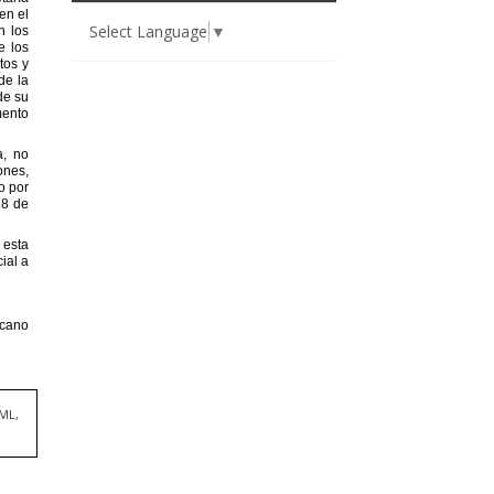
Select Language
▼
TML,