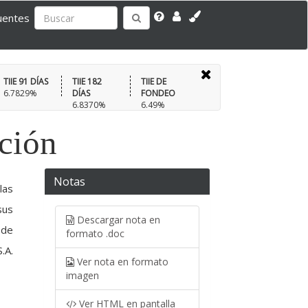
uentes
TIIE 91 DÍAS
TIIE 182
TIIE DE
6.7829%
DÍAS
FONDEO
6.8370%
6.49%
ación
Notas
las
sus
Descargar nota en
 de
formato .doc
.A.
Ver nota en formato
imagen
Ver HTML en pantalla