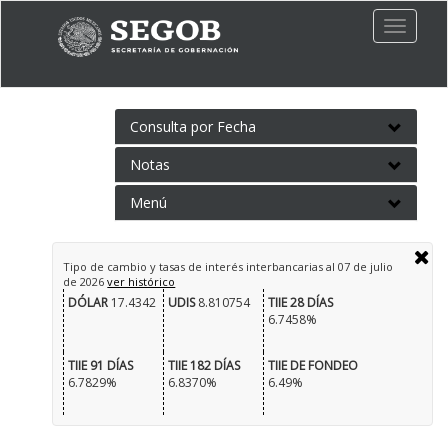
Toggle
naviga
Consulta por Fecha
Notas
Menú
Tipo de cambio y tasas de interés interbancarias al
07 de julio
de 2026
ver histórico
DÓLAR
17.4342
UDIS
8.810754
TIIE 28 DÍAS
6.7458%
TIIE 91 DÍAS
TIIE 182 DÍAS
TIIE DE FONDEO
6.7829%
6.8370%
6.49%