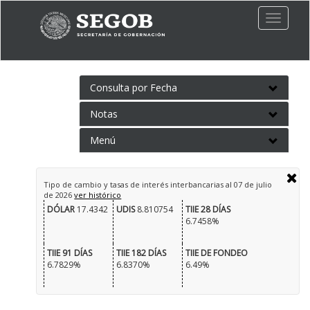
Toggle
naviga
Consulta por Fecha
Notas
Menú
Tipo de cambio y tasas de interés interbancarias al
07 de julio
de 2026
ver histórico
DÓLAR
17.4342
UDIS
8.810754
TIIE 28 DÍAS
6.7458%
TIIE 91 DÍAS
TIIE 182 DÍAS
TIIE DE FONDEO
6.7829%
6.8370%
6.49%