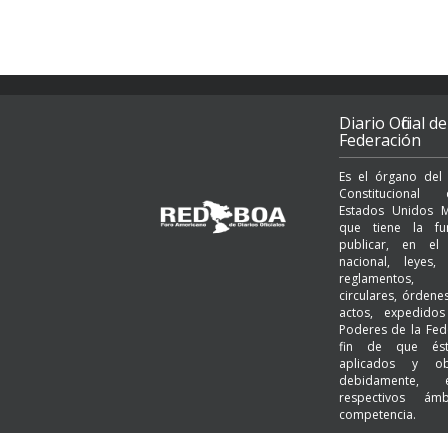
Diario Oficial de
Federación
Es el órgano del
Constituciona
Estados Unidos M
que tiene la fu
publicar, en el t
nacional, leyes, 
reglamentos, a
circulares, órden
actos, expedido
Poderes de la Fed
fin de que és
aplicados y ob
debidamente,
respectivos ám
competencia.