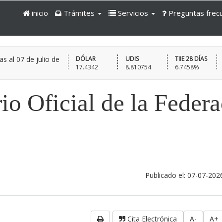
inicio
Trámites
Servicios
Preguntas frec
as al
07 de julio de
DÓLAR
UDIS
TIIE 28 DÍAS
17.4342
8.810754
6.7458%
io Oficial de la Feder
Publicado el: 07-07-202
Cita Electrónica
A-
A+