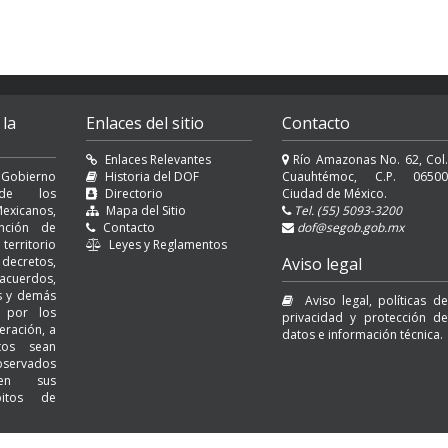
 la
Enlaces del sitio
Contacto
Enlaces Relevantes
Río Amazonas No. 62, Col.
 Gobierno
Historia del DOF
Cuauhtémoc, C.P. 06500
l de los
Directorio
Ciudad de México.
exicanos,
Mapa del Sitio
Tel. (55) 5093-3200
nción de
Contacto
dof@segob.gob.mx
erritorio
Leyes y Reglamentos
decretos,
Aviso legal
cuerdos,
es y demás
Aviso legal, políticas de
s por los
privacidad y protección de
eración, a
datos e información técnica.
tos sean
servados
 en sus
bitos de