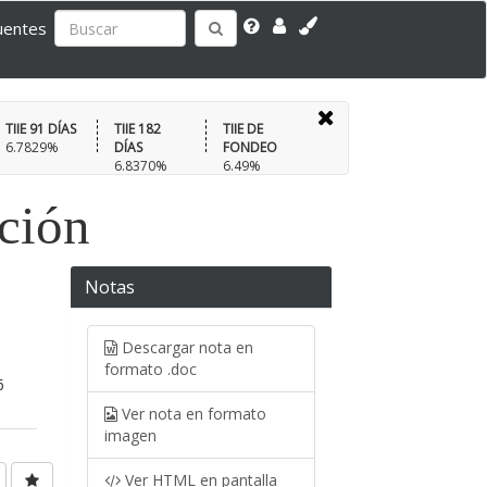
uentes
TIIE 91 DÍAS
TIIE 182
TIIE DE
6.7829%
DÍAS
FONDEO
6.8370%
6.49%
ación
Notas
Descargar nota en
formato .doc
6
Ver nota en formato
imagen
Ver HTML en pantalla