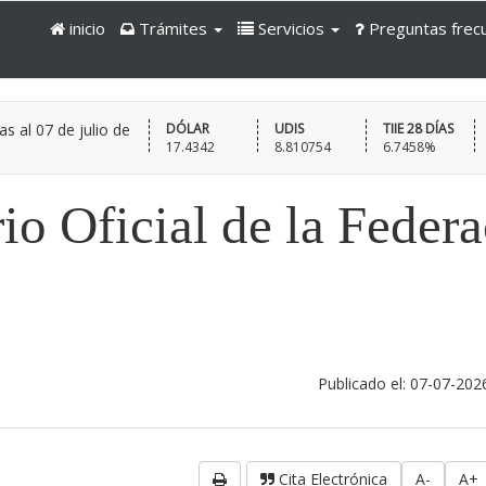
inicio
Trámites
Servicios
Preguntas frec
as al
07 de julio de
DÓLAR
UDIS
TIIE 28 DÍAS
17.4342
8.810754
6.7458%
io Oficial de la Feder
Publicado el: 07-07-202
Cita Electrónica
A-
A+