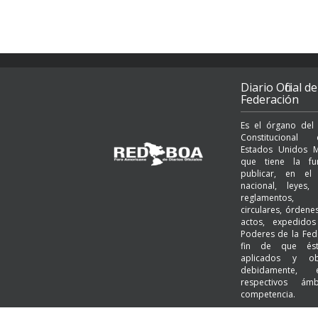
Diario Oficial de
Federación
Es el órgano del
Constituciona
Estados Unidos M
que tiene la fu
publicar, en el t
nacional, leyes, 
reglamentos, a
circulares, órden
actos, expedido
Poderes de la Fed
fin de que és
aplicados y ob
debidamente,
respectivos ám
competencia.