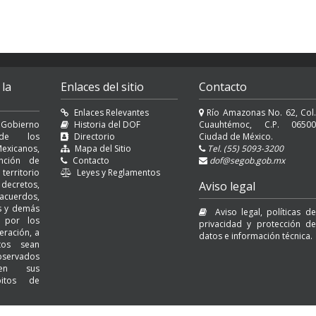
 la
Enlaces del sitio
Contacto
Enlaces Relevantes
Río Amazonas No. 62, Col.
 Gobierno
Historia del DOF
Cuauhtémoc, C.P. 06500
l de los
Directorio
Ciudad de México.
exicanos,
Mapa del Sitio
Tel. (55) 5093-3200
nción de
Contacto
dof@segob.gob.mx
erritorio
Leyes y Reglamentos
decretos,
Aviso legal
cuerdos,
es y demás
Aviso legal, políticas de
s por los
privacidad y protección de
eración, a
datos e información técnica.
tos sean
servados
 en sus
bitos de