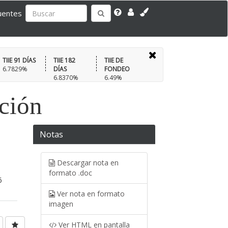
uentes
TIIE 91 DÍAS
TIIE 182
TIIE DE
6.7829%
DÍAS
FONDEO
6.8370%
6.49%
ación
Notas
Descargar nota en
formato .doc
6
Ver nota en formato
imagen
Ver HTML en pantalla