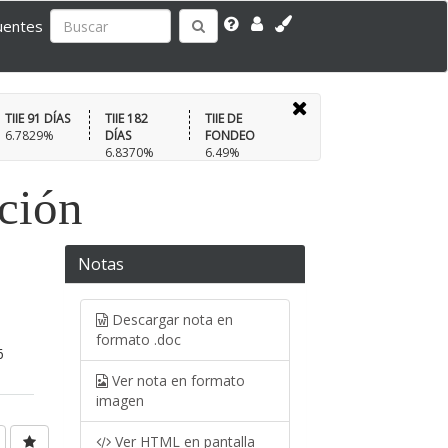
uentes
TIIE 91 DÍAS
TIIE 182
TIIE DE
6.7829%
DÍAS
FONDEO
6.8370%
6.49%
ación
Notas
Descargar nota en
formato .doc
6
Ver nota en formato
imagen
Ver HTML en pantalla