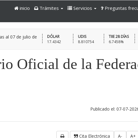
inicio
Trámites
Servicios
Preguntas frec
as al
07 de julio de
DÓLAR
UDIS
TIIE 28 DÍAS
17.4342
8.810754
6.7458%
io Oficial de la Feder
Publicado el: 07-07-202
Cita Electrónica
A-
A+