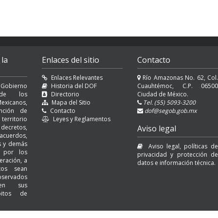
 la
Enlaces del sitio
Contacto
Enlaces Relevantes
Río Amazonas No. 62, Col.
 Gobierno
Historia del DOF
Cuauhtémoc, C.P. 06500
l de los
Directorio
Ciudad de México.
exicanos,
Mapa del Sitio
Tel. (55) 5093-3200
nción de
Contacto
dof@segob.gob.mx
erritorio
Leyes y Reglamentos
decretos,
Aviso legal
cuerdos,
es y demás
Aviso legal, políticas de
s por los
privacidad y protección de
eración, a
datos e información técnica.
tos sean
servados
 en sus
bitos de