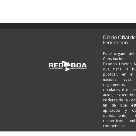
Diario Oficial de
Federación
Es el órgano del
Constituciona
Estados Unidos M
que tiene la fu
publicar, en el t
nacional, leyes, 
reglamentos, a
circulares, órden
actos, expedido
Poderes de la Fed
fin de que és
aplicados y ob
debidamente,
respectivos ám
competencia.