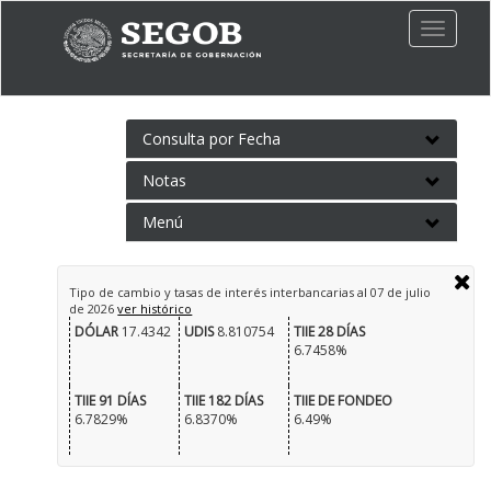
Toggle
naviga
Consulta por Fecha
Notas
Menú
Tipo de cambio y tasas de interés interbancarias al
07 de julio
de 2026
ver histórico
DÓLAR
17.4342
UDIS
8.810754
TIIE 28 DÍAS
6.7458%
TIIE 91 DÍAS
TIIE 182 DÍAS
TIIE DE FONDEO
6.7829%
6.8370%
6.49%