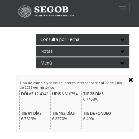
Toggle
naviga
Consulta por Fecha
Notas
Menú
Tipo de cambio y tasas de interés interbancarias al
07 de julio
de 2026
ver histórico
DÓLAR
17.4342
UDIS
8.810754
TIIE 28 DÍAS
6.7458%
TIIE 91 DÍAS
TIIE 182 DÍAS
TIIE DE FONDEO
6.7829%
6.8370%
6.49%