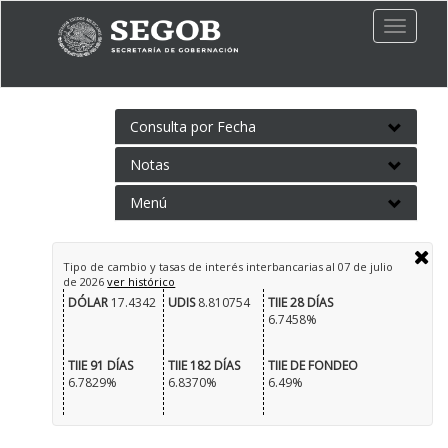
Toggle
naviga
Consulta por Fecha
Notas
Menú
Tipo de cambio y tasas de interés interbancarias al
07 de julio
de 2026
ver histórico
DÓLAR
17.4342
UDIS
8.810754
TIIE 28 DÍAS
6.7458%
TIIE 91 DÍAS
TIIE 182 DÍAS
TIIE DE FONDEO
6.7829%
6.8370%
6.49%