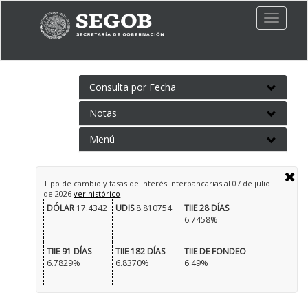
Toggle
naviga
Consulta por Fecha
Notas
Menú
Tipo de cambio y tasas de interés interbancarias al
07 de julio
de 2026
ver histórico
DÓLAR
17.4342
UDIS
8.810754
TIIE 28 DÍAS
6.7458%
TIIE 91 DÍAS
TIIE 182 DÍAS
TIIE DE FONDEO
6.7829%
6.8370%
6.49%