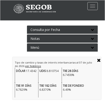
Toggle
naviga
Consulta por Fecha
Notas
Menú
Tipo de cambio y tasas de interés interbancarias al
07 de julio
de 2026
ver histórico
DÓLAR
17.4342
UDIS
8.810754
TIIE 28 DÍAS
6.7458%
TIIE 91 DÍAS
TIIE 182 DÍAS
TIIE DE FONDEO
6.7829%
6.8370%
6.49%