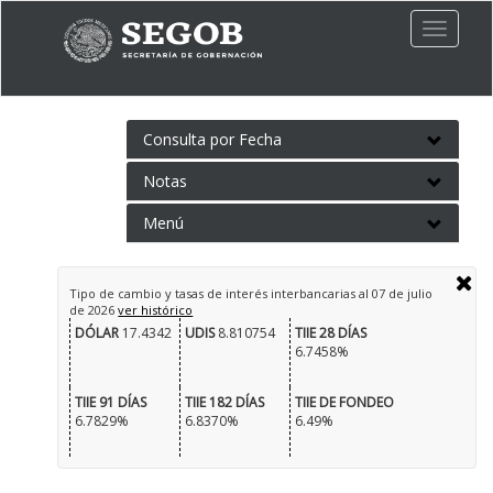
Toggle
naviga
Consulta por Fecha
Notas
Menú
Tipo de cambio y tasas de interés interbancarias al
07 de julio
de 2026
ver histórico
DÓLAR
17.4342
UDIS
8.810754
TIIE 28 DÍAS
6.7458%
TIIE 91 DÍAS
TIIE 182 DÍAS
TIIE DE FONDEO
6.7829%
6.8370%
6.49%