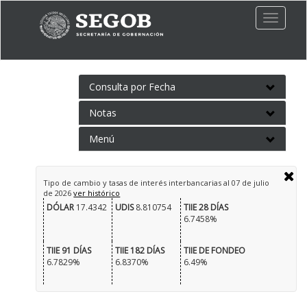
Toggle
naviga
Consulta por Fecha
Notas
Menú
Tipo de cambio y tasas de interés interbancarias al
07 de julio
de 2026
ver histórico
DÓLAR
17.4342
UDIS
8.810754
TIIE 28 DÍAS
6.7458%
TIIE 91 DÍAS
TIIE 182 DÍAS
TIIE DE FONDEO
6.7829%
6.8370%
6.49%