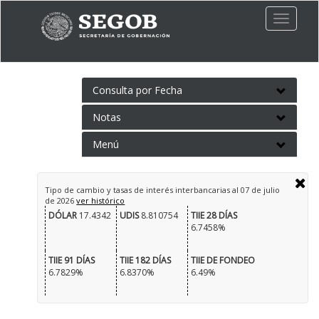
Toggle
naviga
Consulta por Fecha
Notas
Menú
Tipo de cambio y tasas de interés interbancarias al
07 de julio
de 2026
ver histórico
DÓLAR
17.4342
UDIS
8.810754
TIIE 28 DÍAS
6.7458%
TIIE 91 DÍAS
TIIE 182 DÍAS
TIIE DE FONDEO
6.7829%
6.8370%
6.49%