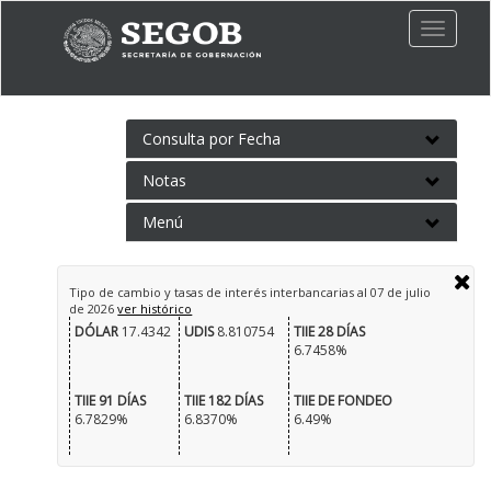
Toggle
naviga
Consulta por Fecha
Notas
Menú
Tipo de cambio y tasas de interés interbancarias al
07 de julio
de 2026
ver histórico
DÓLAR
17.4342
UDIS
8.810754
TIIE 28 DÍAS
6.7458%
TIIE 91 DÍAS
TIIE 182 DÍAS
TIIE DE FONDEO
6.7829%
6.8370%
6.49%