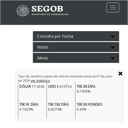
Toggle
naviga
Consulta por Fecha
Notas
Menú
Tipo de cambio y tasas de interés interbancarias al
07 de julio
de 2026
ver histórico
DÓLAR
17.4342
UDIS
8.810754
TIIE 28 DÍAS
6.7458%
TIIE 91 DÍAS
TIIE 182 DÍAS
TIIE DE FONDEO
6.7829%
6.8370%
6.49%